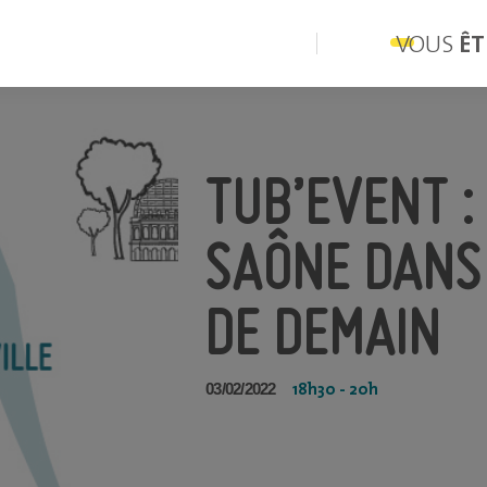
VOUS
ÊT
TUB’EVENT :
SAÔNE DANS 
DE DEMAIN
18h30 - 20h
03/02/2022