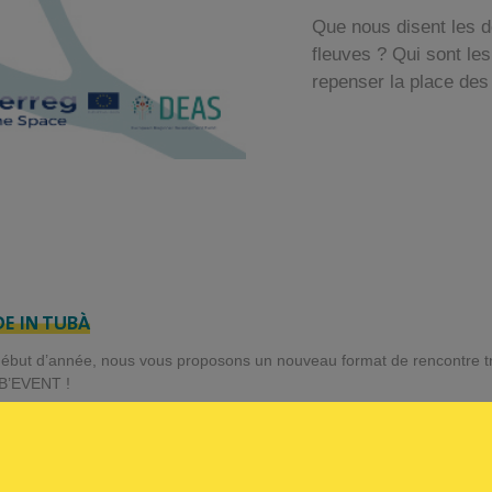
Que nous disent les d
fleuves ? Qui sont l
repenser la place des
E IN TUBÀ
ébut d’année, nous vous proposons un nouveau format de rencontre tr
TUB’EVENT !
EMIER TUB’EVENT
opération
INTERREG DEAS
dédié à la donnée numérique et l’environn