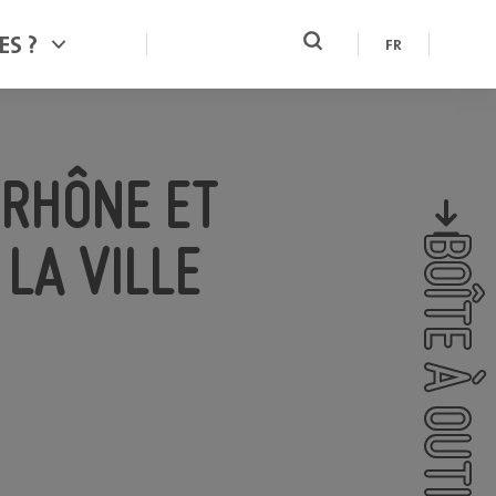
ES ?
FR
 RHÔNE ET
BOÎTE À OUTILS
LA VILLE