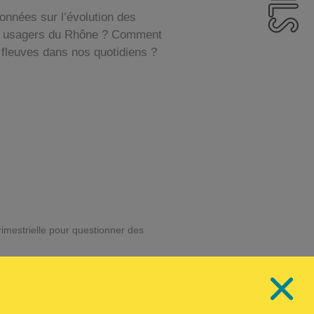
onnées sur l’évolution des
es usagers du Rhône ? Comment
 fleuves dans nos quotidiens ?
imestrielle pour questionner des
ement, TUBÀ fait partie d’un