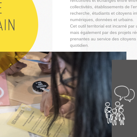
rencontres et échanges entre ent
E
collectivités, établissements de l’
recherche, étudiants et citoyens i
numériques, données et urbains.
AIN
Cet outil territorial est incarné pa
mais également par des projets réu
prenantes au service des citoyens
quotidien.