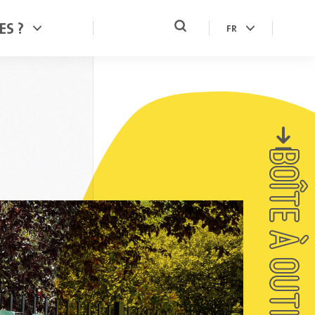
ES ?
FR
BOÎTE À OUTILS