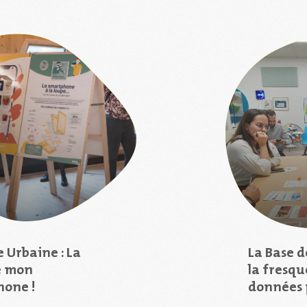
 Urbaine : La
La Base d
e mon
la fresqu
hone !
données 