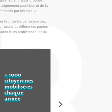
repreneurs, grands groupes,
enseignement supérieur et de la
ntéressés par les enjeux
r un lieu, centre de ressources,
nissant les différentes parties
 dans leurs problématiques du
+ 1000
citoyen·nes
mobilisé·es
chaque
année