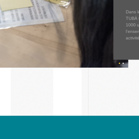
Dans l
TUBÀ t
1000 u
l’ense
activi