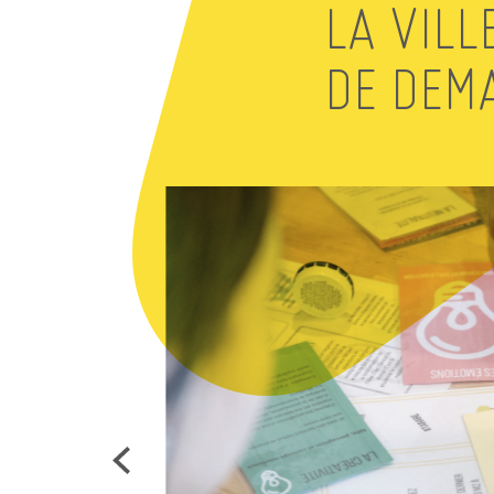
LA VILL
DE DEM
ements
ue
e