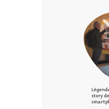
Légende
story d
smartp