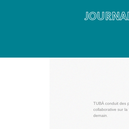
JOURNAL
TUBÀ conduit des pr
collaborative sur la
demain.