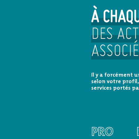
À CHAQU
DES ACT
ASSOCI
Il y a forcément u
selon votre profil,
services portés pa
PRO