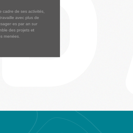
e cadre de ses activités,
ravaille avec plus de
sager·es par an sur
mble des projets et
tés menées.