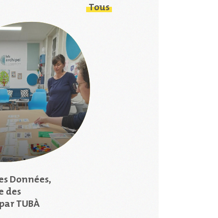
Tous
es Données,
e des
par TUBÀ