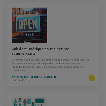
48h de numérique pour aider nos
commerçants
L'innovation doit être agile. En cette période particulière, le choix a été
fait de réorienter la problématique d'un Hackathon étudiant sur
l'opportunité que représente le numérique pour accompagner les
commerçants…
#PROSPECTIVE
#PROJETS
#SOCIETAL
publié le 18/12/2020