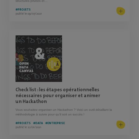
structures privées et…
#PROJETS
publié le 09/07/2021
CHARGEMENT
Check list : les étapes opérationnelles
nécessaires pour organiser et animer
un Hackathon
Vous souhaitez organiser un Hackathon ? Voici un outil détaillant la
méthodologie à suivre pour qu'il soit un succès !
#PROJETS
#DATA
#ENTREPRISE
publié le 22/01/2021