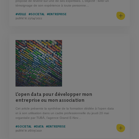
propose de revenir sur une de ses expertises. L'objectif : livrer un
témoignage de son expérience à toute personne…
#VEILLE
#SOCIETAL
#ENTREPRISE
publié le 25/04/2022
CHARGEMENT
L’open data pour développer mon
entreprise ou mon association
Cet article présente la synthèse de la formation dédiée à l'open data
et à son utilisation dans un cadre professionnelle du jeudi 20 mai
organisée par TUBÀ, l'agence Grand E-Nov…
#SOCIETAL
#DATA
#ENTREPRISE
publié le 26/05/2021