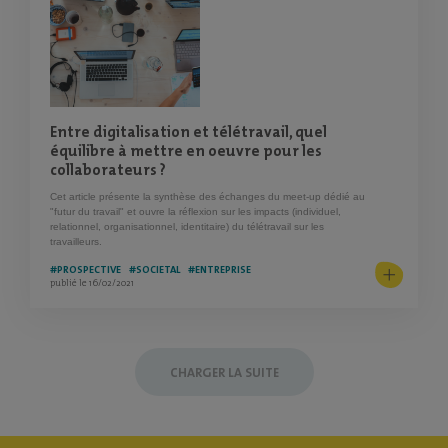
Entre digitalisation et télétravail, quel
équilibre à mettre en oeuvre pour les
collaborateurs ?
Cet article présente la synthèse des échanges du meet-up dédié au
"futur du travail" et ouvre la réflexion sur les impacts (individuel,
relationnel, organisationnel, identitaire) du télétravail sur les
travailleurs.
#PROSPECTIVE
#SOCIETAL
#ENTREPRISE
publié le 16/02/2021
CHARGER LA SUITE