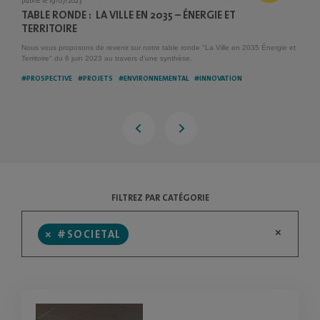
publié le 19/07/2023
TABLE RONDE : LA VILLE EN 2035 – ÉNERGIE ET
TERRITOIRE
Nous vous proposons de revenir sur notre table ronde "La Ville en 2035 Énergie et
Territoire" du 6 juin 2023 au travers d’une synthèse.
#PROSPECTIVE
#PROJETS
#ENVIRONNEMENTAL
#INNOVATION
FILTREZ PAR CATÉGORIE
×
×
#SOCIETAL