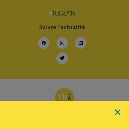
#
LYON
TUBA
Suivre
l'actualité
227 Cours Lafayette 69006 Lyon
contact@tuba-lyon.com