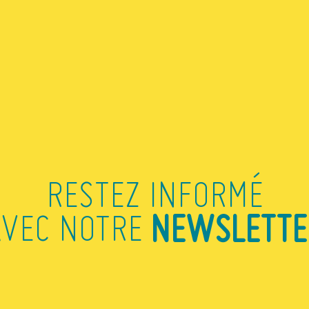
 et pourquoi c’est indispensable
ogle Analytics
mesurer sa performance.
lus efficace, pensez à vous munir de votre ordinateur personnel e
QUES
 Vivier Merle, 69003 LYON
(nouvelle adresse)
RESTEZ INFORMÉ
alariés, porteurs de projets de startup et PME, associations, chercheurs
NEWSLETTE
 Aucun pré-requis n’est nécessaire.
AVEC NOTRE
ion – envoyer un mail à
Frédéric
 vous permettre de venir manger votre sandwich
et réseauter
av
afé
est toujours offert !