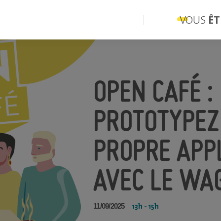
VOUS
ÊT
OPEN CAFÉ :
PROTOTYPEZ
PROPRE APPL
AVEC LE WA
13h - 15h
11/09/2025