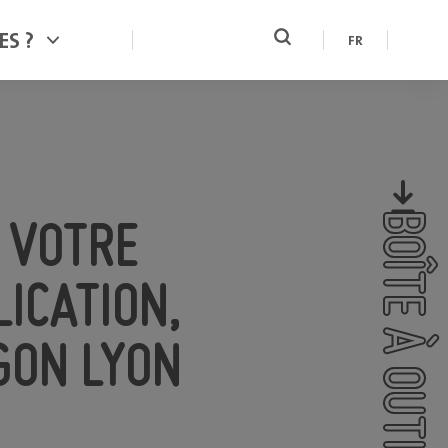
ES ?
FR
BOÎTE À OUTILS
 VOTRE
ICATION,
GON LYON